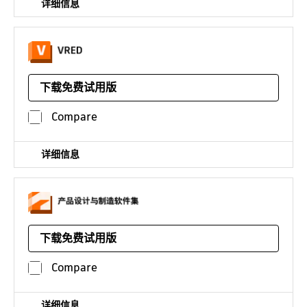
详细信息
用于汽车设计的三维虚拟样机软件，有 VRED Design、
VRED Professional、VRED Server 和 VRED Presenter 可
下载免费试用版
供选择
平台：
VRED Design 的定价
Compare
¥42607*
/年
详细信息
同时获取 Inventor + AutoCAD + Fusion 360 以及更多软件
（用于产品开发和制造规划的专业工具）
下载免费试用版
平台：
获取整个软件集
Compare
¥21672*
/年
详细信息