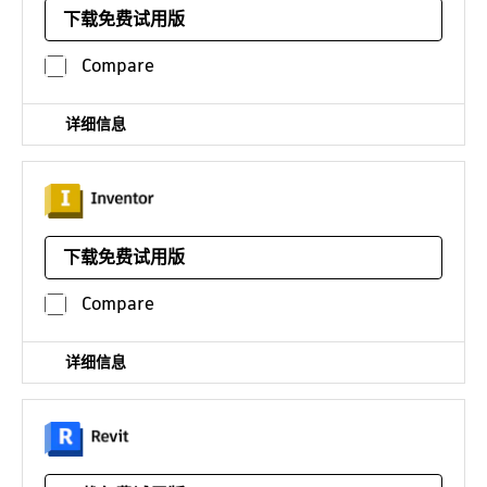
AutoCAD、专业化工具组合和应用。
下载免费试用版
平台：
¥13463*
/年
Compare
详细信息
强大的产品设计和工程工具，适用于三维机械设计、仿真、
可视化和文档编制。
下载免费试用版
平台：
¥16613*
/年
Compare
详细信息
使用强大的建筑信息模型 (BIM) 工具来规划、设计、建造