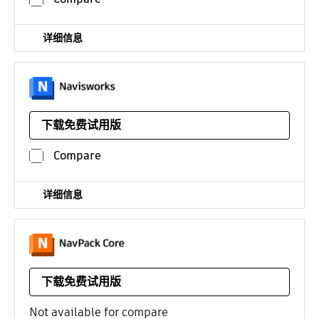
详细信息
Navisworks Manage、Navisworks Simulate 软件和
Navisworks Freedom 3D 查看器，用于 5D 分析、设计仿
下载免费试用版
真和项目审阅。
平台：
Navisworks Simulate 的价格
Compare
¥7368*
/年
详细信息
用于训练和应用预测模型进行实时模拟和分析的工具包
下载免费试用版
平台：
Linux
/年
Not available for compare