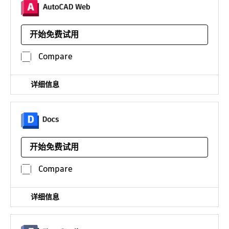
通过网页浏览器或移动设备在线绘制、注释并将现场数据添
加到图形中。访问和编辑 DWG 文件，并快速与 AutoCAD
开始免费试用
用户协作进行设计。
平台：
Android 网页端应用
/年
Compare
详细信息
在基于云的通用数据环境中管理项目信息
开始免费试用
平台：
也可在工程建设软件集中获取
Compare
¥23621*
/年
详细信息