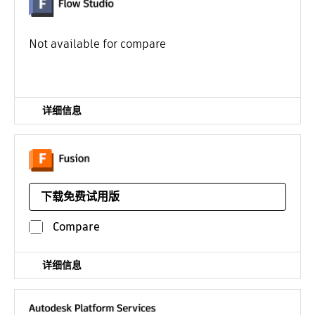
使用提供的 AI 功能创建令人惊叹的视觉特效。借助 AI 驱
¥2309*
动的运动捕捉、摄影机跟踪、动画和合成工具，可将您的素
/年
Not available for compare
材一键生成可随心执导、精细编辑并轻松导出的 CG 场景。
详细信息
用于产品设计的基于远程服务的三维 CAD/CAM/CAE 软件
下载免费试用版
平台：
起价
/年
Compare
详细信息