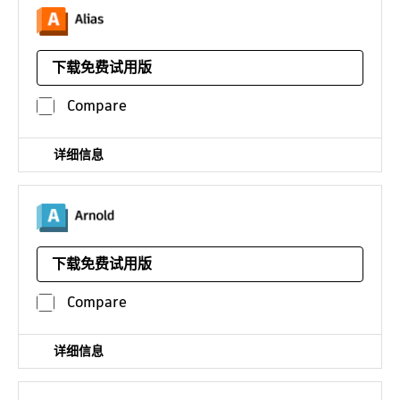
用于绘制草图、概念建模、曲面建模和可视化的工业设计软
件。有 Alias Concept、Alias Surface、Alias Design 和
下载免费试用版
Alias AutoStudio 可供选择
平台：
Alias Design 的定价
Compare
¥63066*
/年
详细信息
全局照明渲染软件
下载免费试用版
平台：
Linux
630.00 美元
Compare
/年
同时提供 5、25 和 100 件装折扣许可
¥2751*
详细信息
/年