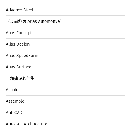
Advance Steel
（以前称为 Alias Automotive）
Alias Concept
Alias Design
Alias SpeedForm
Alias Surface
工程建设软件集
Arnold
Assemble
AutoCAD
AutoCAD Architecture