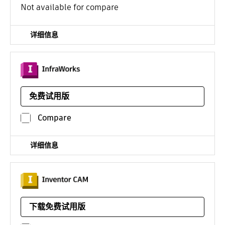
平台：云服务
联系 Autodesk 以了解定价
Not available for compare
详细信息
用于规划、设计和分析的地理空间和工程建筑信息模型
(BIM) 平台。
免费试用版
平台：
¥13863*
/年
Compare
详细信息
适用于 Inventor 和 SOLIDWORKS 的 2.5 到 5 轴集成式
CAD/CAM 编程解决方案 - 有 Inventor CAM 和 HSMWorks
下载免费试用版
可供选择
平台：