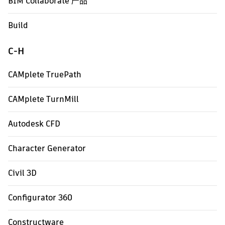
BIM Collaborate 产品
Build
C-H
CAMplete TruePath
CAMplete TurnMill
Autodesk CFD
Character Generator
Civil 3D
Configurator 360
Constructware