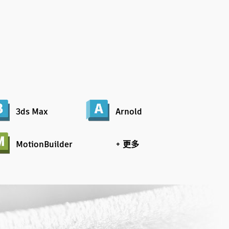
：
3ds Max
Arnold
MotionBuilder
+ 更多