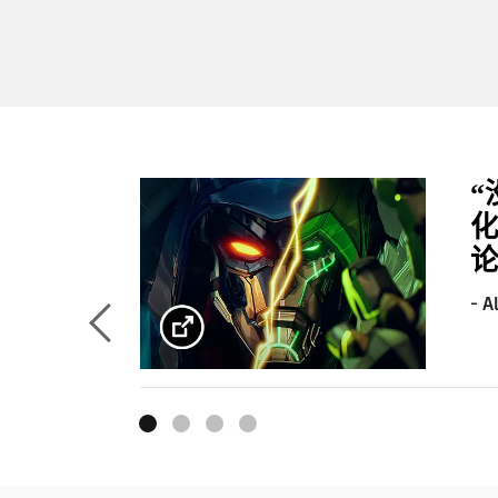
“
化
论
- 