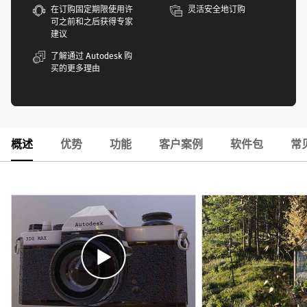
在订购固定期限使用许
灵活安全地订购
可之前和之后获得专家
建议
了解通过 Autodesk 购
买的更多理由
概述
优势
功能
客户案例
软件包
常