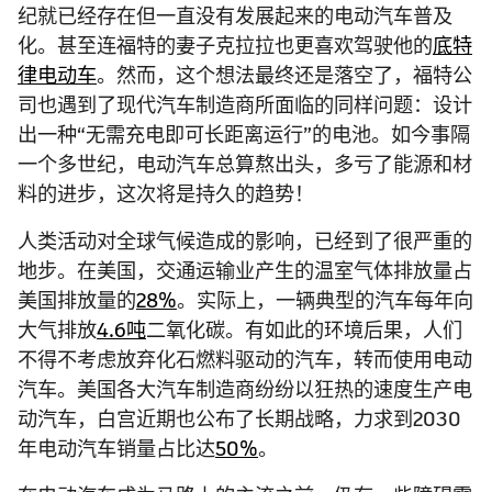
纪就已经存在但一直没有发展起来的电动汽车普及
化。甚至连福特的妻子克拉拉也更喜欢驾驶他的
底特
律电动车
。然而，这个想法最终还是落空了，福特公
司也遇到了现代汽车制造商所面临的同样问题：设计
出一种“无需充电即可长距离运行”的电池。如今事隔
一个多世纪，电动汽车总算熬出头，多亏了能源和材
料的进步，这次将是持久的趋势！
人类活动对全球气候造成的影响，已经到了很严重的
地步。在美国，交通运输业产生的温室气体排放量占
美国排放量的
28%
。实际上，一辆典型的汽车每年向
大气排放
4.6吨
二氧化碳。有如此的环境后果，人们
不得不考虑放弃化石燃料驱动的汽车，转而使用电动
汽车。美国各大汽车制造商纷纷以狂热的速度生产电
动汽车，白宫近期也公布了长期战略，力求到2030
年电动汽车销量占比达
50%
。