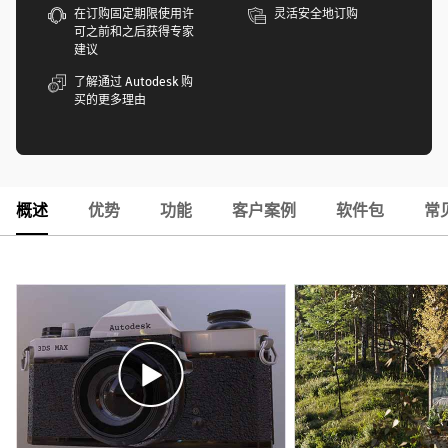
在订购固定期限使用许
灵活安全地订购
可之前和之后获得专家
建议
了解通过 Autodesk 购
买的更多理由
概述
优势
功能
客户案例
软件包
常